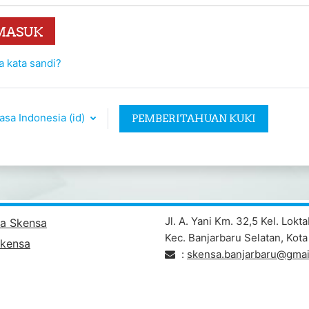
MASUK
a kata sandi?
sa Indonesia ‎(id)‎
PEMBERITAHUAN KUKI
Jl. A. Yani Km. 32,5 Kel. Lokt
ita Skensa
Kec. Banjarbaru Selatan, Kota
Skensa
:
skensa.banjarbaru@gmai