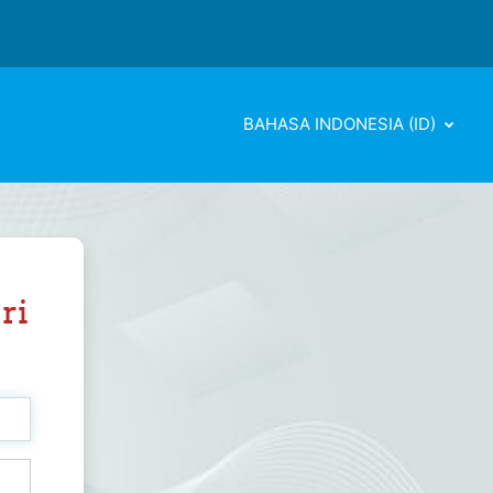
BAHASA INDONESIA ‎(ID)‎
ri